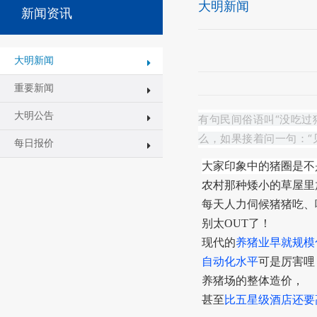
大明新闻
新闻资讯
大明新闻
重要新闻
大明公告
有句民间俗语叫“没吃过
么，如果接着问一句：
每日报价
大家印象中的猪圈是不
农村那种矮小的草屋里
每天人力伺候猪猪吃、
别太OUT了！
现代的
养猪业早就规模
自动化水平
可是厉害哩
养猪场的整体造价，
甚至
比五星级酒店还要