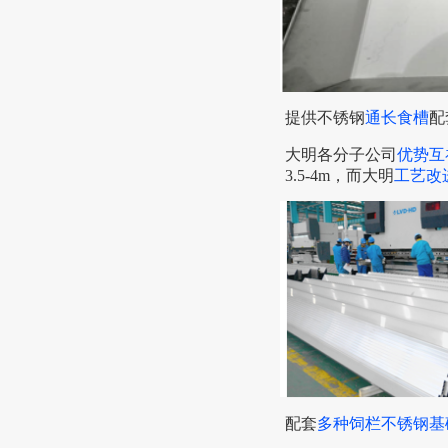
提供不锈钢
通长食槽
配
大明各分子公司
优势互
3.5-4m，而大明
工艺改
配套
多种饲栏不锈钢基